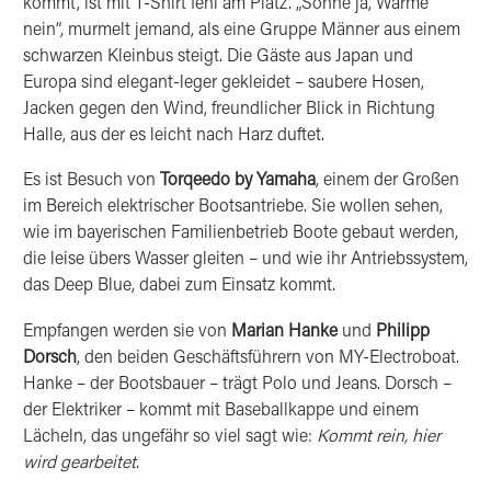
kommt, ist mit T-Shirt fehl am Platz. „Sonne ja, Wärme
nein“, murmelt jemand, als eine Gruppe Männer aus einem
schwarzen Kleinbus steigt. Die Gäste aus Japan und
Europa sind elegant-leger gekleidet – saubere Hosen,
Jacken gegen den Wind, freundlicher Blick in Richtung
Halle, aus der es leicht nach Harz duftet.
Es ist Besuch von
Torqeedo by Yamaha
, einem der Großen
im Bereich elektrischer Bootsantriebe. Sie wollen sehen,
wie im bayerischen Familienbetrieb Boote gebaut werden,
die leise übers Wasser gleiten – und wie ihr Antriebssystem,
das Deep Blue, dabei zum Einsatz kommt.
Empfangen werden sie von
Marian Hanke
und
Philipp
Dorsch
, den beiden Geschäftsführern von MY-Electroboat.
Hanke – der Bootsbauer – trägt Polo und Jeans. Dorsch –
der Elektriker – kommt mit Baseballkappe und einem
Lächeln, das ungefähr so viel sagt wie:
Kommt rein, hier
wird gearbeitet.