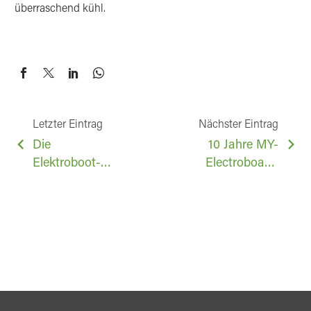
überraschend kühl.
BEITRAGSNAVIGATION
Letzter Eintrag
Nächster Eintrag
Die
10 Jahre MY-
Elektroboot-
Electroboat –
Bauer vom
Ein Tag der
Ammersee. Ein
offenen Tür in
Artikel der
Raisting
Augsburger
Allgemeine.