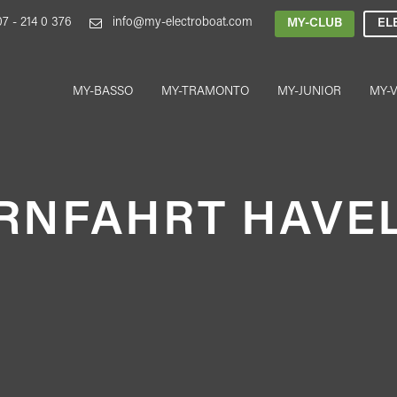
7 - 214 0 376

info@my-electroboat.com
MY-CLUB
EL
MY-BASSO
MY-TRAMONTO
MY-JUNIOR
MY-
RNFAHRT HAVE