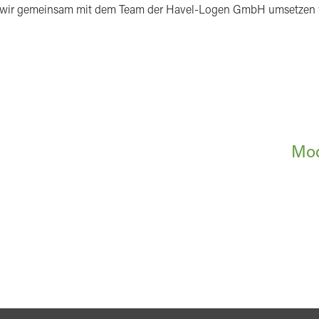
ie wir gemeinsam mit dem Team der Havel-Logen GmbH umsetzen we
ION
Mod