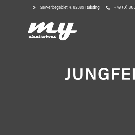

Gewerbegebiet 4, 82399 Raisting

+49 (0) 880
JUNGFE