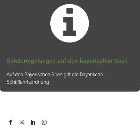


Sonderregelungen auf den bayerischen Seen
Auf den Bayerischen Seen gilt die
Bayerische
Schifffahrtsordnung