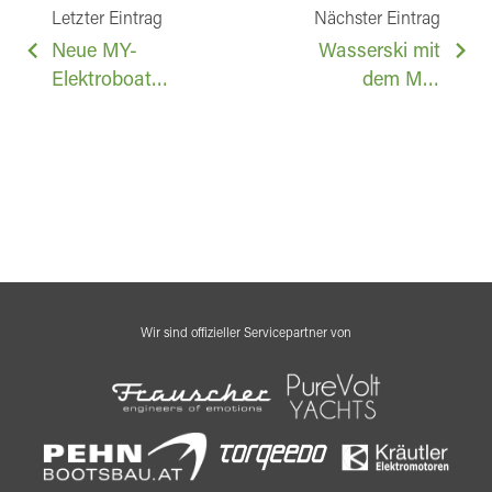
BEITRAGSNAVIGATION
Letzter Eintrag
Nächster Eintrag
Neue MY-
Wasserski mit
Elektroboat
dem MY-
Produktionshalle
Elégance S
Wir sind offizieller Servicepartner von